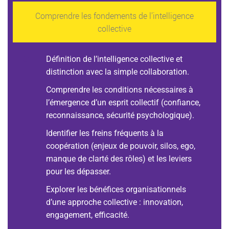
Comprendre les fondements de l’intelligence
collective
Définition de l’intelligence collective et
distinction avec la simple collaboration.
Comprendre les conditions nécessaires à
l’émergence d’un esprit collectif (confiance,
reconnaissance, sécurité psychologique).
Identifier les freins fréquents à la
coopération (enjeux de pouvoir, silos, ego,
manque de clarté des rôles) et les leviers
pour les dépasser.
Explorer les bénéfices organisationnels
d’une approche collective : innovation,
engagement, efficacité.